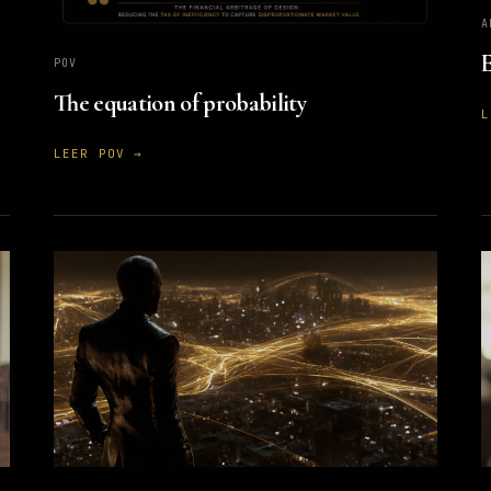
A
E
POV
The equation of probability
L
LEER POV →