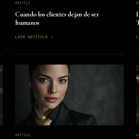
A
ARTICLE
D
Cuando los clientes dejan de ser
T
humanos
L
LEER ARTÍCULO →
ARTICLE
A