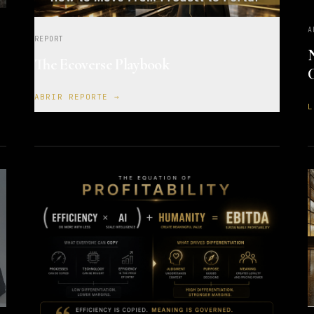
A
REPORT
N
The Ecoverse Playbook
C
ABRIR REPORTE →
L