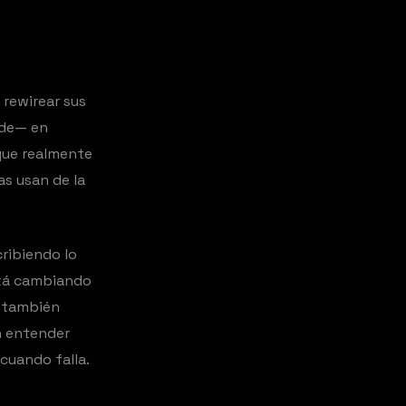
 rewirear sus
nde— en
 que realmente
s usan de la
cribiendo lo
stá cambiando
g también
n entender
cuando falla.