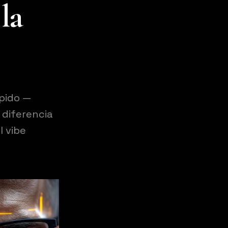
la
ápido —
 diferencia
l vibe