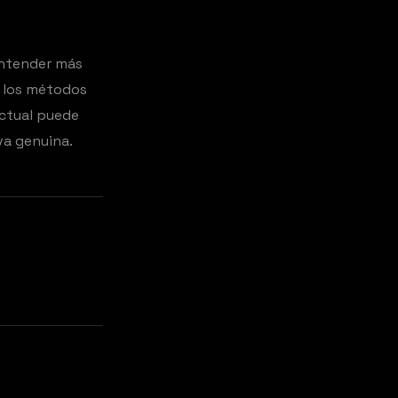
entender más
e los métodos
actual puede
va genuina.