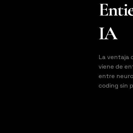
Enti
IA
La ventaja 
viene de en
entre neurop
coding sin p