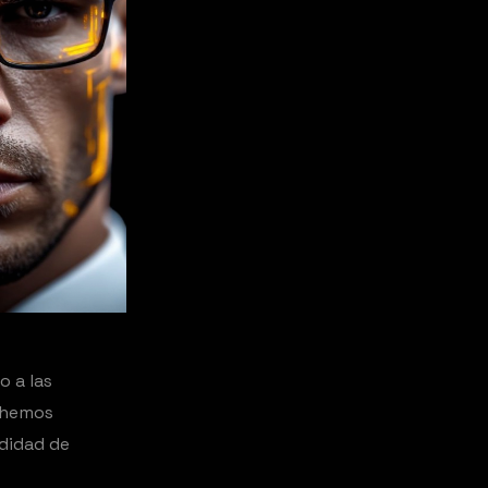
 a las
: hemos
didad de