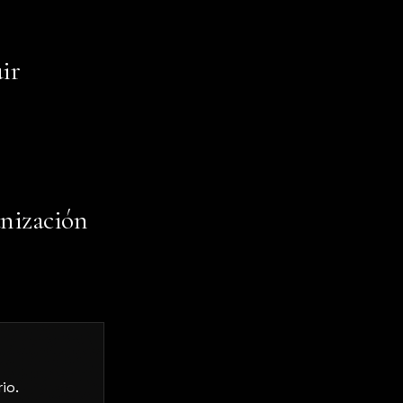
ir
anización
io.